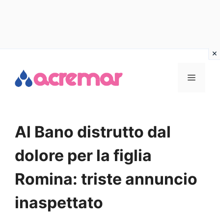
Vai
al
MENU
contenuto
Al Bano distrutto dal
dolore per la figlia
Romina: triste annuncio
inaspettato