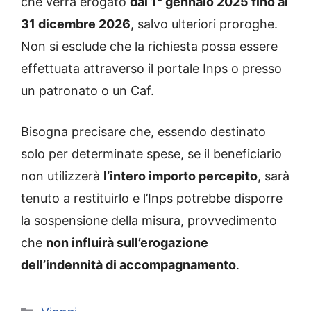
che verrà erogato
dal 1° gennaio 2025 fino al
31 dicembre 2026
, salvo ulteriori proroghe.
Non si esclude che la richiesta possa essere
effettuata attraverso il portale Inps o presso
un patronato o un Caf.
Bisogna precisare che, essendo destinato
solo per determinate spese, se il beneficiario
non utilizzerà
l’intero importo percepito
, sarà
tenuto a restituirlo e l’Inps potrebbe disporre
la sospensione della misura, provvedimento
che
non influirà sull’erogazione
dell’indennità di accompagnamento
.
Categorie