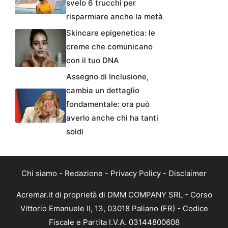
svelo 6 trucchi per
risparmiare anche la metà
Skincare epigenetica: le
creme che comunicano
con il tuo DNA
Assegno di Inclusione,
cambia un dettaglio
fondamentale: ora può
averlo anche chi ha tanti
soldi
Chi siamo
-
Redazione
-
Privacy Policy
-
Disclaimer
Acremar.it di proprietà di DMM COMPANY SRL - Corso
Vittorio Emanuele II, 13, 03018 Paliano (FR) - Codice
Fiscale e Partita I.V.A. 03144800608