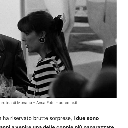
arolina di Monaco – Ansa Foto – acremar.it
on ha riservato brutte sorprese,
i due sono
anni a venire una delle coppie più paparazzate