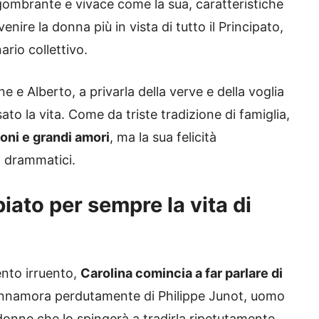
ngombrante e vivace come la sua, caratteristiche
enire la donna più in vista di tutto il Principato,
ario collettivo.
 e Alberto, a privarla della verve e della voglia
to la vita. Come da triste tradizione di famiglia,
oni e grandi amori
, ma la sua felicità
i drammatici.
iato per sempre la vita di
ento irruento,
Carolina comincia a far parlare di
nnamora perdutamente di Philippe Junot, uomo
donne che lo spingerà a tradirla ripetutamente.