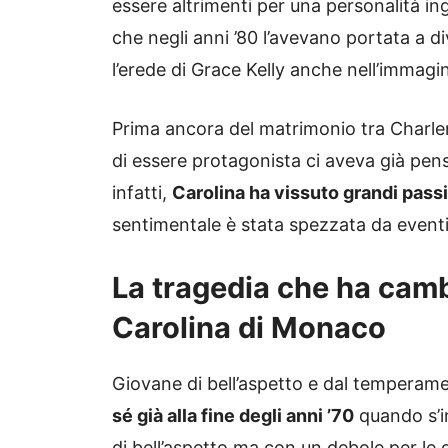
essere altrimenti per una personalità i
che negli anni ’80 l’avevano portata a div
l’erede di Grace Kelly anche nell’immagin
Prima ancora del matrimonio tra Charlene
di essere protagonista ci aveva già pensa
infatti,
Carolina ha vissuto grandi passi
sentimentale è stata spezzata da event
La tragedia che ha camb
Carolina di Monaco
Giovane di bell’aspetto e dal temperam
sé già alla fine degli anni ’70
quando s’i
di bell’aspetto ma con un debole per le 