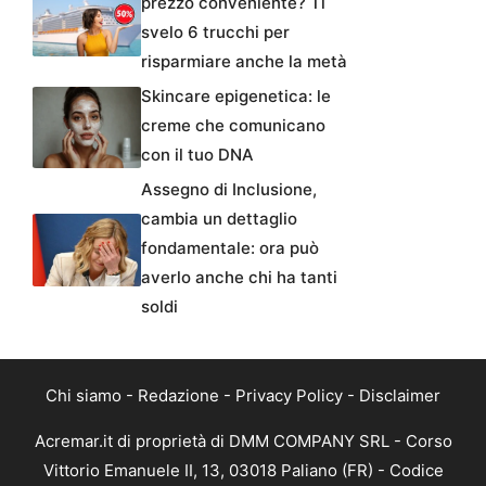
prezzo conveniente? Ti
svelo 6 trucchi per
risparmiare anche la metà
Skincare epigenetica: le
creme che comunicano
con il tuo DNA
Assegno di Inclusione,
cambia un dettaglio
fondamentale: ora può
averlo anche chi ha tanti
soldi
Chi siamo
-
Redazione
-
Privacy Policy
-
Disclaimer
Acremar.it di proprietà di DMM COMPANY SRL - Corso
Vittorio Emanuele II, 13, 03018 Paliano (FR) - Codice