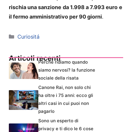
rischia una sanzione
da 1.998 a 7.993 euro
e
il fermo amministrativo per 90 giorni
.
Categorie
Curiositá
Articoli recenti
Perché ridiamo quando
siamo nervosi? la funzione
sociale della risata
Canone Rai, non solo chi
ha oltre i 75 anni: ecco gli
altri casi in cui puoi non
pagarlo
Sono un esperto di
privacy e ti dico le 6 cose