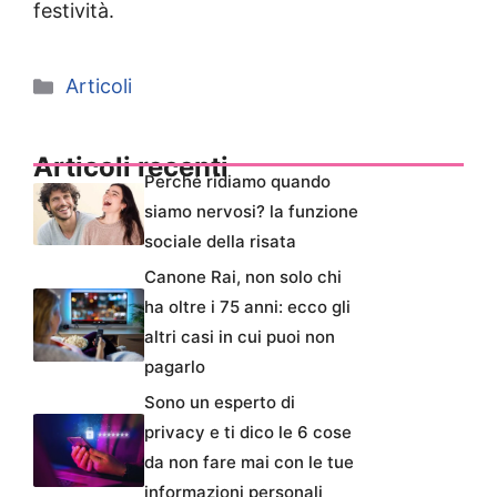
festività.
Categorie
Articoli
Articoli recenti
Perché ridiamo quando
siamo nervosi? la funzione
sociale della risata
Canone Rai, non solo chi
ha oltre i 75 anni: ecco gli
altri casi in cui puoi non
pagarlo
Sono un esperto di
privacy e ti dico le 6 cose
da non fare mai con le tue
informazioni personali