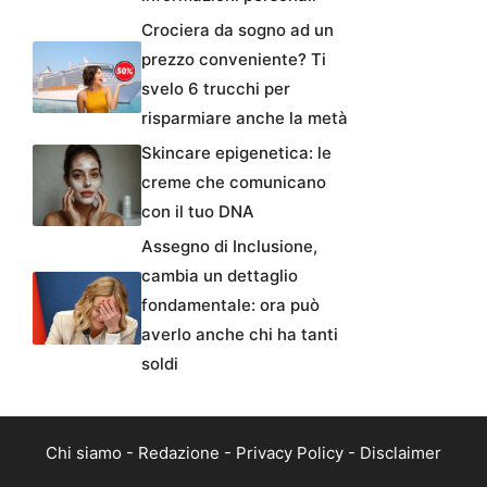
Crociera da sogno ad un
prezzo conveniente? Ti
svelo 6 trucchi per
risparmiare anche la metà
Skincare epigenetica: le
creme che comunicano
con il tuo DNA
Assegno di Inclusione,
cambia un dettaglio
fondamentale: ora può
averlo anche chi ha tanti
soldi
Chi siamo
-
Redazione
-
Privacy Policy
-
Disclaimer