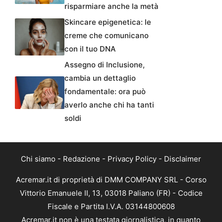
risparmiare anche la metà
Skincare epigenetica: le
creme che comunicano
con il tuo DNA
Assegno di Inclusione,
cambia un dettaglio
fondamentale: ora può
averlo anche chi ha tanti
soldi
Chi siamo
-
Redazione
-
Privacy Policy
-
Disclaimer
Acremar.it di proprietà di DMM COMPANY SRL - Corso
Vittorio Emanuele II, 13, 03018 Paliano (FR) - Codice
Fiscale e Partita I.V.A. 03144800608
Acremar.it non è una testata giornalistica, in quanto