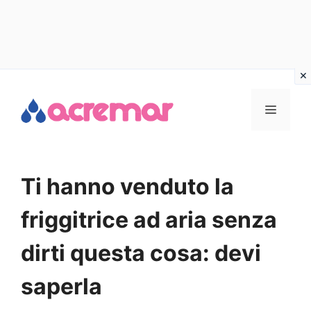
Vai
al
MENU
contenuto
Ti hanno venduto la
friggitrice ad aria senza
dirti questa cosa: devi
saperla